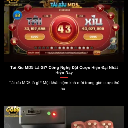
Tài Xỉu MD5 Là Gì? Công Nghệ Đặt Cược Hiện Đại Nhất
Hiện Nay
Tài xỉu MD5 là gì? Một khái niệm khá mới trong giới cược thủ
thu...