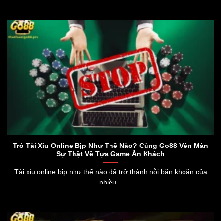
Trò Tài Xỉu Online Bịp Như Thế Nào? Cùng Go88 Vén Màn
Sự Thật Về Tựa Game Ăn Khách
Tài xỉu online bịp như thế nào đã trở thành nỗi băn khoăn của
nhiều...