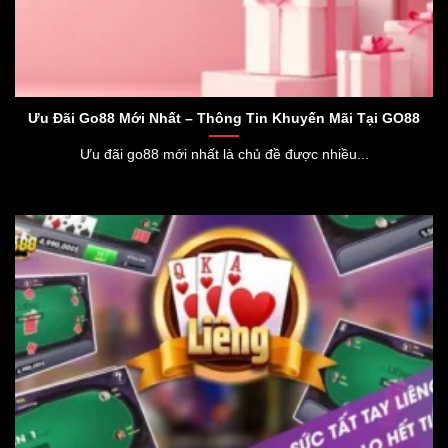
Ưu Đãi Go88 Mới Nhất – Thông Tin Khuyến Mãi Tại GO88
Ưu đãi go88 mới nhất là chủ đề được nhiều...