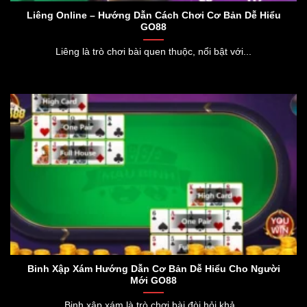
Liêng Online – Hướng Dẫn Cách Chơi Cơ Bản Dễ Hiểu
GO88
Liêng là trò chơi bài quen thuộc, nổi bật với...
Binh Xập Xám Hướng Dẫn Cơ Bản Dễ Hiểu Cho Người
Mới GO88
Binh xập xám là trò chơi bài đòi hỏi khả...