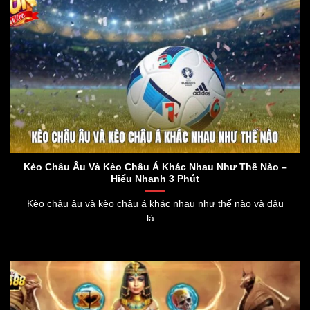
Kèo Châu Âu Và Kèo Châu Á Khác Nhau Như Thế Nào –
Hiểu Nhanh 3 Phút
Kèo châu âu và kèo châu á khác nhau như thế nào và đâu
là…