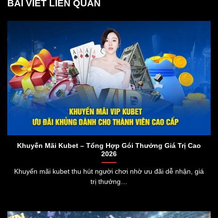
BÀI VIẾT LIÊN QUAN
Khuyến Mãi Kubet – Tổng Hợp Gói Thưởng Giá Trị Cao
2026
Khuyến mãi kubet thu hút người chơi nhờ ưu đãi dễ nhận, giá
trị thưởng…