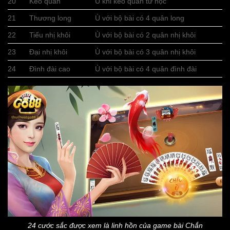
20
Kéo quân
Ù khi kéo quân từ nọc
21
Thương long
Ù với bộ bài có 4 quân long
22
Tiểu nhị khôi
Ù với bộ bài có 2 quân nhị khôi
23
Đại nhị khôi
Ù với bộ bài có 3 quân nhị khôi
24
Đình đài cao
Ù với bộ bài có 4 quân đình đài
24 cước sắc được xem là linh hồn của game bài Chắn