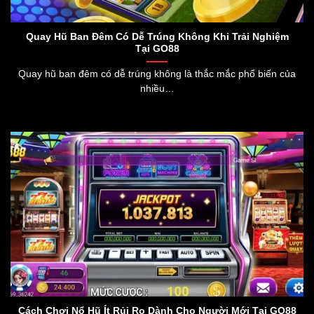
Quay Hũ Ban Đêm Có Dễ Trúng Không Khi Trải Nghiệm
Tại GO88
Quay hũ ban đêm có dễ trúng không là thắc mắc phổ biến của
nhiều…
Cách Chơi Nổ Hũ Ít Rủi Ro Dành Cho Người Mới Tại GO88