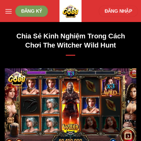
Chuyển
ĐĂNG KÝ
ĐĂNG NHẬP
đến
nội
dung
Chia Sẻ Kinh Nghiệm Trong Cách
Chơi The Witcher Wild Hunt