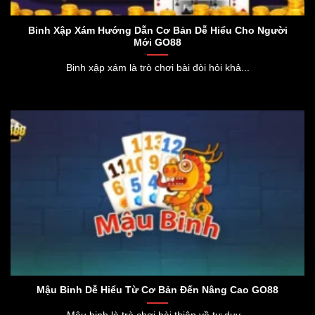
Binh Xập Xám Hướng Dẫn Cơ Bản Dễ Hiểu Cho Người
Mới GO88
Binh xập xám là trò chơi bài đòi hỏi khả...
Mậu Binh Dễ Hiểu Từ Cơ Bản Đến Nâng Cao GO88