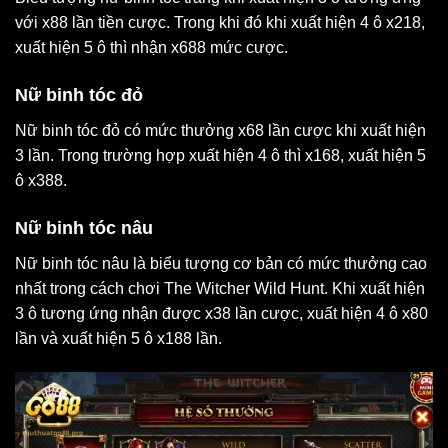
với x88 lần tiền cược. Trong khi đó khi xuất hiện 4 ô x218,
xuất hiện 5 ô thì nhận x688 mức cược.
Nữ binh tóc đỏ
Nữ binh tóc đỏ có mức thưởng x68 lần cược khi xuất hiện
3 lần. Trong trường hợp xuất hiện 4 ô thì x168, xuất hiện 5
ô x388.
Nữ binh tóc nâu
Nữ binh tóc nâu là biểu tượng cơ bản có mức thưởng cao
nhất trong cách chơi The Witcher Wild Hunt. Khi xuất hiện
3 ô tương ứng nhận được x38 lần cược, xuất hiện 4 ô x80
lần và xuất hiện 5 ô x188 lần.