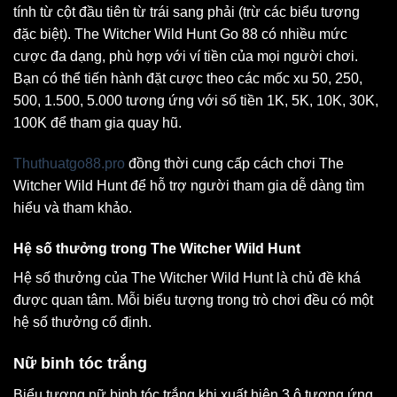
tính từ cột đầu tiên từ trái sang phải (trừ các biểu tượng
đặc biệt). The Witcher Wild Hunt Go 88 có nhiều mức
cược đa dạng, phù hợp với ví tiền của mọi người chơi.
Bạn có thể tiến hành đặt cược theo các mốc xu 50, 250,
500, 1.500, 5.000 tương ứng với số tiền 1K, 5K, 10K, 30K,
100K để tham gia quay hũ.
Thuthuatgo88.pro
đồng thời cung cấp cách chơi The
Witcher Wild Hunt để hỗ trợ người tham gia dễ dàng tìm
hiểu và tham khảo.
Hệ số thưởng trong The Witcher Wild Hunt
Hệ số thưởng của The Witcher Wild Hunt là chủ đề khá
được quan tâm. Mỗi biểu tượng trong trò chơi đều có một
hệ số thưởng cố định.
Nữ binh tóc trắng
Biểu tượng nữ binh tóc trắng khi xuất hiện 3 ô tương ứng