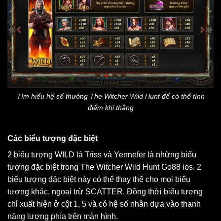
Tìm hiểu hệ số thưởng The Witcher Wild Hunt để có thể tính
điểm khi thắng
Các biểu tượng đặc biệt
2 biểu tượng WILD là Triss và Yennefer là những biểu
tượng đặc biệt trong The Witcher Wild Hunt Go88 ios. 2
biểu tượng đặc biệt này có thể thay thế cho mọi biểu
tượng khác, ngoại trừ SCATTER. Đồng thời biểu tượng
chỉ xuất hiện ở cột 1, 5 và có hệ số nhân dựa vào thanh
năng lượng phía trên màn hình.