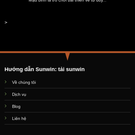
Mậu binh là trò chơi bài thiên về tư duy...
>
Hướng dẫn Sunwin:
tải sunwin
Về chúng tôi
Dịch vụ
Blog
Liên hệ