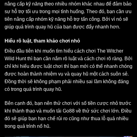
nâng cấp kỹ năng theo nhiều nhóm khác nhau để đảm bảo
sự hỗ trợ tối ưu trong mọi tình huống. Theo đó, bạn cần ưu
tiên nâng cấp nhóm kỹ năng hỗ trợ tấn công. Bởi vì nó sẽ
giúp quá trình quay hũ của bạn được đẩy nhanh hơn.
Hiểu rõ luật, tham khảo chơi nhỏ
Điều đầu tiên khi muốn tìm hiểu cách chơi The Witcher
Wild Hunt thì bạn cần nắm rõ luật và cách chơi rõ ràng. Bởi
chỉ khi hiểu được luật chơi thì bạn mới có thể nhanh chóng
được hoàn thành nhiệm vụ và quay hũ một cách suôn sẻ.
Đồng thời sẽ không phạm phải nhiều sai lầm không đáng
có trong quá trình quay hũ.
Bên cạnh đó, bạn nên thử chơi với số tiền cược nhỏ trước
khi thành thạo và muốn tải Go88 về thử sức chơi lớn. Điều
đó sẽ giúp bạn hạn chế rủi ro cũng như thua lỗ quá nhiều
trong quá trình nổ hũ.