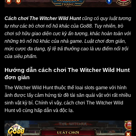
Cách chơi The Witcher Wild Hunt
cũng có quy luật tương
tự như các trò chơi nổ hũ khác của Go88. Tuy nhiên, trò
chơi sở hữu giao diện cực kỳ ấn tượng, khác hoàn toàn với
những trò nổ hũ khác của nhà game. Luật chơi đơn giản,
mức cược đa dạng, tỷ lệ trả thưởng cao là ưu điểm nổi trội
của siêu phẩm.
Hướng dẫn cách chơi The Witcher Wild Hunt
đơn giản
The Witcher Wild Hunt thuộc thể loại slots game với hình
ảnh được lấy cảm hứng từ đề tài săn quái vật với rất nhiều
sinh vật kỳ bí. Chính vì vậy, cách chơi The Witcher Wild
Hunt vô cùng hấp dẫn và độc lạ.