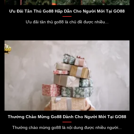
Ưu Đãi Tân Thủ Go88 Hấp Dẫn Cho Người Mới Tại GO88
Ưu đãi tân thủ go88 là chủ đề được nhiều...
Thưởng Chào Mừng Go88 Dành Cho Người Mới Tại GO88
Thưởng chào mừng go88 là nội dung được nhiều người...