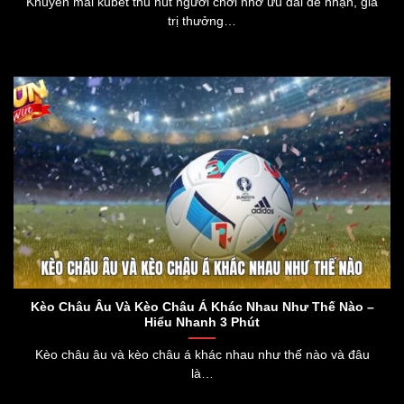
Khuyến mãi kubet thu hút người chơi nhờ ưu đãi dễ nhận, giá
trị thưởng…
Kèo Châu Âu Và Kèo Châu Á Khác Nhau Như Thế Nào –
Hiểu Nhanh 3 Phút
Kèo châu âu và kèo châu á khác nhau như thế nào và đâu
là…