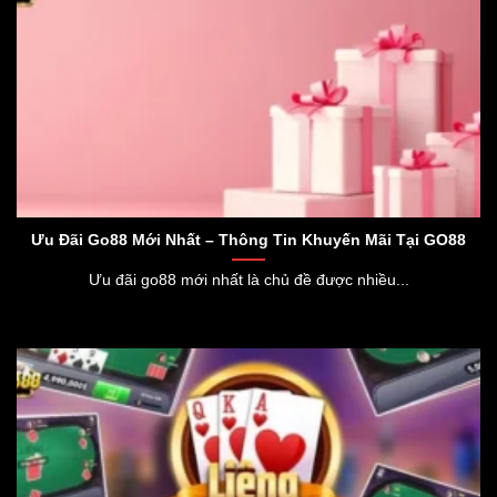
Ưu Đãi Go88 Mới Nhất – Thông Tin Khuyến Mãi Tại GO88
Ưu đãi go88 mới nhất là chủ đề được nhiều...