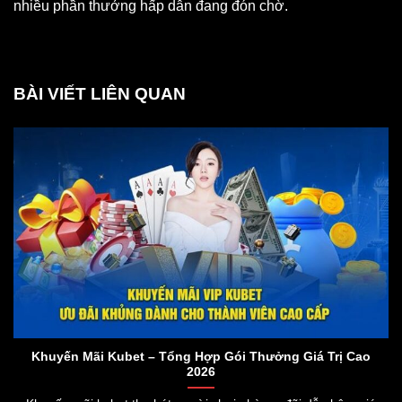
nhiều phần thưởng hấp dẫn đang đón chờ.
BÀI VIẾT LIÊN QUAN
Khuyến Mãi Kubet – Tổng Hợp Gói Thưởng Giá Trị Cao
2026