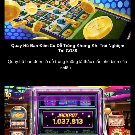
Quay Hũ Ban Đêm Có Dễ Trúng Không Khi Trải Nghiệm
Tại GO88
Quay hũ ban đêm có dễ trúng không là thắc mắc phổ biến của
nhiều…