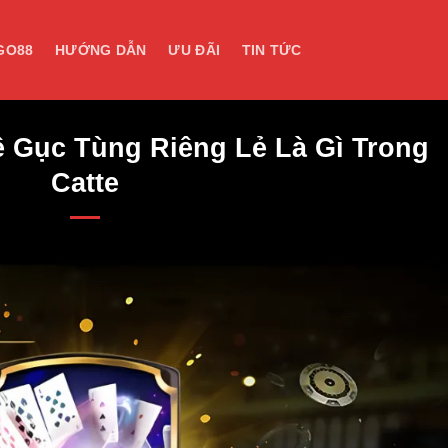
GO88
HƯỚNG DẪN
ƯU ĐÃI
TIN TỨC
Về Gục Tùng Riêng Lẻ Là Gì Trong
Catte