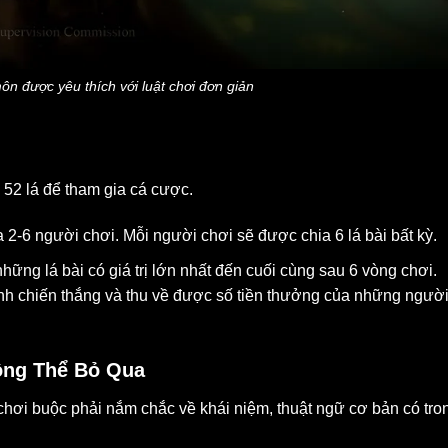
ôn được yêu thích với luật chơi đơn giản
 52 lá để tham gia cá cược.
 2-6 người chơi. Mỗi người chơi sẽ được chia 6 lá bài bất kỳ.
ững lá bài có giá trị lớn nhất đến cuối cùng sau 6 vòng chơi.
nh chiến thắng và thu về được số tiền thưởng của những ngườ
ông Thể Bỏ Qua
chơi buộc phải nắm chắc về khái niệm, thuật ngữ cơ bản có tro