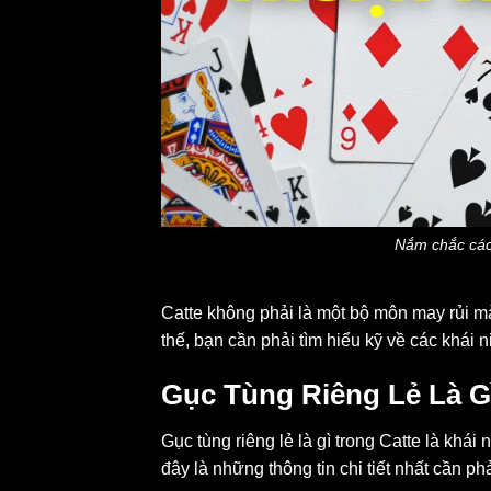
Nắm chắc các 
Catte không phải là một bộ môn may rủi mà
thế, bạn cần phải tìm hiểu kỹ về các khái 
Gục Tùng Riêng Lẻ Là G
Gục tùng riêng lẻ là gì trong Catte là khá
đây là những thông tin chi tiết nhất cần ph