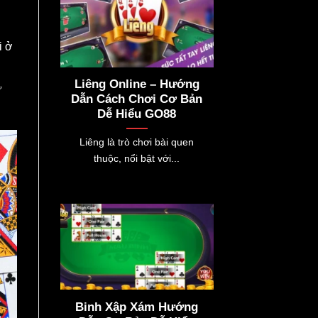
i ở
Liêng Online – Hướng
ứ
Dẫn Cách Chơi Cơ Bản
Dễ Hiểu GO88
Liêng là trò chơi bài quen
thuộc, nổi bật với...
Binh Xập Xám Hướng