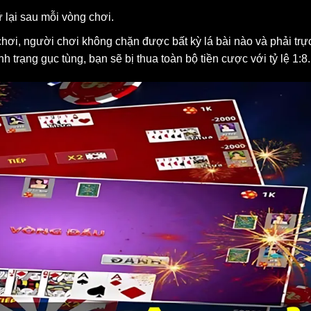
 lại sau mỗi vòng chơi.
chơi, người chơi không chặn được bất kỳ lá bài nào và phải trự
nh trạng gục tùng, bạn sẽ bị thua toàn bộ tiền cược với tỷ lệ 1:8.