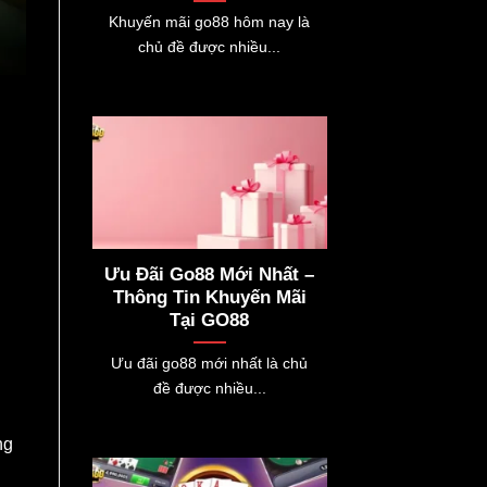
Khuyến mãi go88 hôm nay là
chủ đề được nhiều...
Ưu Đãi Go88 Mới Nhất –
Thông Tin Khuyến Mãi
Tại GO88
i
Ưu đãi go88 mới nhất là chủ
đề được nhiều...
ng