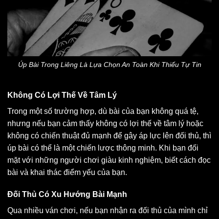
Úp Bài Trong Liêng Là Lựa Chọn An Toàn Khi Thiếu Tự Tin
Không Có Lợi Thế Về Tâm Lý
Trong một số trường hợp, dù bài của bạn không quá tệ,
nhưng nếu bạn cảm thấy không có lợi thế về tâm lý hoặc
không có chiến thuật đủ mạnh để gây áp lực lên đối thủ, thì
úp bài có thể là một chiến lược thông minh. Khi bạn đối
mặt với những người chơi giàu kinh nghiệm, biết cách đọc
bài và khai thác điểm yếu của bạn.
Đối Thủ Có Xu Hướng Bài Mạnh
Qua nhiều ván chơi, nếu bạn nhận ra đối thủ của mình chỉ