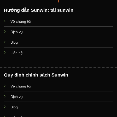
Hướng dẫn Sunwin:
tải sunwin
Về chúng tôi
Dịch vụ
Blog
Liên hệ
Quy định chính sách Sunwin
Về chúng tôi
Dịch vụ
Blog