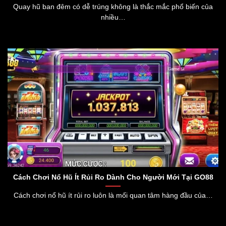
Quay hũ ban đêm có dễ trúng không là thắc mắc phổ biến của
nhiều…
Cách Chơi Nổ Hũ Ít Rủi Ro Dành Cho Người Mới Tại GO88
Cách chơi nổ hũ ít rủi ro luôn là mối quan tâm hàng đầu của…