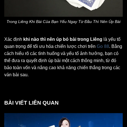
Trong Liêng Khi Bài Của Bạn Yếu Ngay Từ Đầu Thì Nên Úp Bài
Xác định
khi nào thì nên úp bỏ bài trong Liêng
là yếu tố
quan trọng để tối ưu hóa chiến lược chơi trên
Go 88
. Bằng
cách hiểu rõ các tình huống và yếu tố ảnh hưởng, bạn có
thể đưa ra quyết định úp bài một cách thông minh, từ đó
bảo toàn vốn và nâng cao khả năng chiến thắng trong các
ván bài sau.
BÀI VIẾT LIÊN QUAN