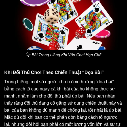
Úp Bài Trong Liêng Khi Vốn Chơi Hạn Chế
Khi Đối Thủ Chơi Theo Chiến Thuật “Dọa Bài”
Trong Liêng, một số người chơi có xu hướng “dọa bài”
bằng cách tố cao ngay cả khi bài của họ không thực sự
mạnh, nhằm làm cho đối thủ phải úp bài. Nếu bạn nhận
thấy rằng đối thủ đang cố gắng sử dụng chiến thuật này và
bài của bạn không đủ mạnh để chống lại, tốt nhất là úp bài.
Mặc dù đôi khi bạn có thể phản đòn bằng cách tố ngược
lại, nhưng đòi hỏi bạn phải có một lượng vốn lớn và sự tự