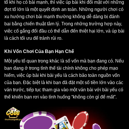
tố khi họ có bài mạnh, thì việc úp bài khi đối mặt với những
đợt tố lớn là một quyết định an toàn. Những người chơi có
xu hướng chơi bài mạnh thường không dễ dàng bị đánh
bại bằng chiến thuật tâm lý. Trong những trường hợp này,
việc cố gắng đối đầu có thể dẫn đến thiệt hại lớn, và úp bài
là cách tối ưu để tránh rủi ro.
Khi Vốn Chơi Của Bạn Hạn Chế
Một yếu tố quan trọng khác là số vốn mà bạn đang có. Nếu
bạn đang ở trong tình thế tài chính không cho phép mạo
hiểm, việc úp bài khi bài yếu là cách bảo toàn nguồn vốn
của bạn. Đặc biệt là khi bạn đã đặt một số tiền lớn vào các
ván trước, tiếp tục tham gia vào một ván bài với bài yếu có
thể khiến bạn rơi vào tình huống “không còn gì để mất”.