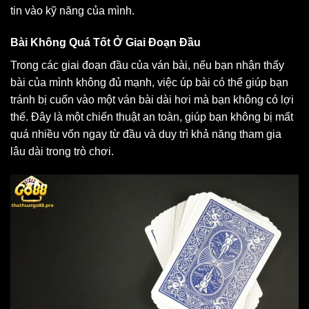
tin vào kỹ năng của mình.
Bài Không Quá Tốt Ở Giai Đoạn Đầu
Trong các giai đoạn đầu của ván bài, nếu bạn nhận thấy
bài của mình không đủ mạnh, việc úp bài có thể giúp bạn
tránh bị cuốn vào một ván bài dài hơi mà bạn không có lợi
thế. Đây là một chiến thuật an toàn, giúp bạn không bị mất
quá nhiều vốn ngay từ đầu và duy trì khả năng tham gia
lâu dài trong trò chơi.