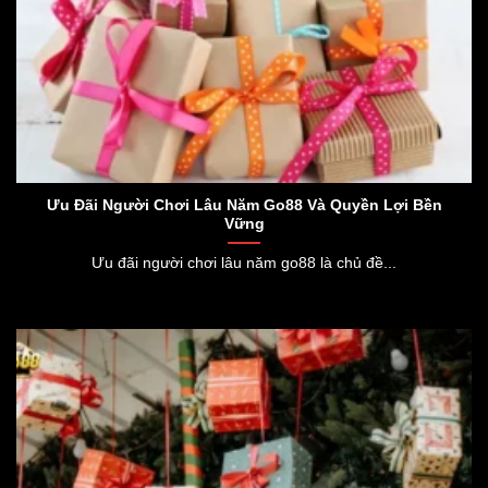
Ưu Đãi Người Chơi Lâu Năm Go88 Và Quyền Lợi Bền
Vững
Ưu đãi người chơi lâu năm go88 là chủ đề...