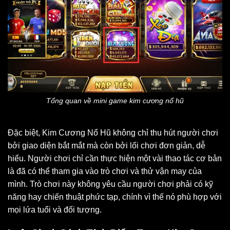
Tổng quan về mini game kim cương nổ hũ
Đặc biệt, Kim Cương Nổ Hũ không chỉ thu hút người chơi
bởi giao diện bắt mắt mà còn bởi lối chơi đơn giản, dễ
hiểu. Người chơi chỉ cần thực hiện một vài thao tác cơ bản
là đã có thể tham gia vào trò chơi và thử vận may của
mình. Trò chơi này không yêu cầu người chơi phải có kỹ
năng hay chiến thuật phức tạp, chính vì thế nó phù hợp với
mọi lứa tuổi và đối tượng.