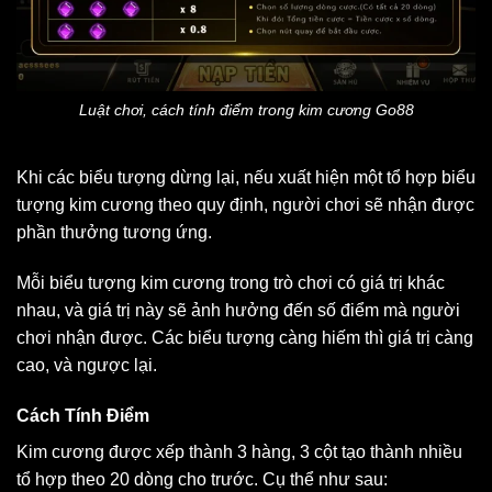
Luật chơi, cách tính điểm trong kim cương Go88
Khi các biểu tượng dừng lại, nếu xuất hiện một tổ hợp biểu
tượng kim cương theo quy định, người chơi sẽ nhận được
phần thưởng tương ứng.
Mỗi biểu tượng kim cương trong trò chơi có giá trị khác
nhau, và giá trị này sẽ ảnh hưởng đến số điểm mà người
chơi nhận được. Các biểu tượng càng hiếm thì giá trị càng
cao, và ngược lại.
Cách Tính Điểm
Kim cương được xếp thành 3 hàng, 3 cột tạo thành nhiều
tổ hợp theo 20 dòng cho trước. Cụ thể như sau: