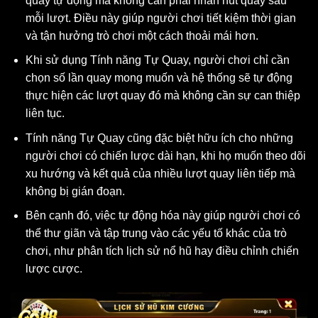
quay tự động mà không cần phải nhấn nút quay sau
mỗi lượt. Điều này giúp người chơi tiết kiệm thời gian
và tận hưởng trò chơi một cách thoải mái hơn.
Khi sử dụng Tính năng Tự Quay, người chơi chỉ cần
chọn số lần quay mong muốn và hệ thống sẽ tự động
thực hiện các lượt quay đó mà không cần sự can thiệp
liên tục.
Tính năng Tự Quay cũng đặc biệt hữu ích cho những
người chơi có chiến lược dài hạn, khi họ muốn theo dõi
xu hướng và kết quả của nhiều lượt quay liên tiếp mà
không bị gián đoạn.
Bên cạnh đó, việc tự động hóa này giúp người chơi có
thể thư giãn và tập trung vào các yếu tố khác của trò
chơi, như phân tích lịch sử nổ hũ hay điều chỉnh chiến
lược cược.