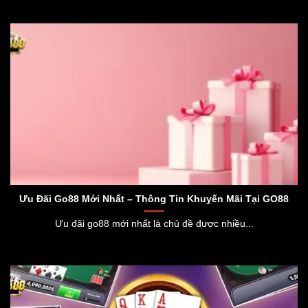
Ưu Đãi Go88 Mới Nhất – Thông Tin Khuyến Mãi Tại GO88
Ưu đãi go88 mới nhất là chủ đề được nhiều...