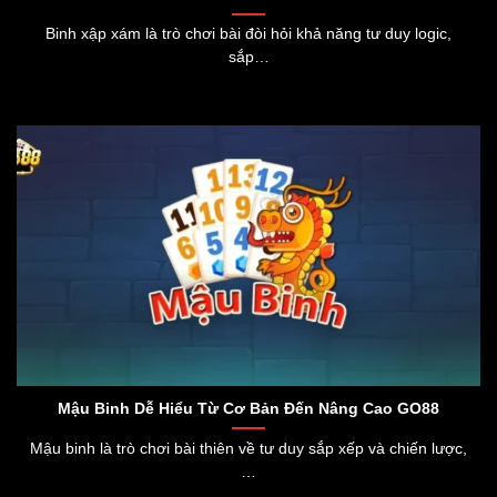
Binh xập xám là trò chơi bài đòi hỏi khả năng tư duy logic,
sắp…
Mậu Binh Dễ Hiểu Từ Cơ Bản Đến Nâng Cao GO88
Mậu binh là trò chơi bài thiên về tư duy sắp xếp và chiến lược,
…