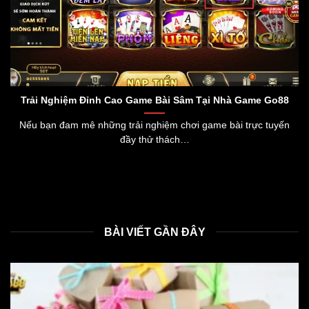
Trải Nghiệm Đỉnh Cao Game Bài Sâm Tại Nhà Game Go88
Nếu bạn đam mê những trải nghiệm chơi game bài trực tuyến
đầy thử thách…
BÀI VIẾT GẦN ĐÂY