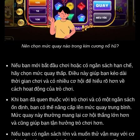
Nên chọn mức quay nào trong kim cương nổ hũ?
Nếu bạn mới bắt đầu chơi hoặc có ngân sách hạn chế,
hãy chọn mức quay thấp. Điều này giúp bạn kéo dài
thời gian chơi và có nhiều cơ hội để hiểu rõ hơn về
cách hoạt động của trò chơi.
Khi bạn đã quen thuộc với trò chơi và có một ngân sách
ổn định, bạn có thể nâng cấp lên mức quay trung bình.
Mức quay này thường mang lại cơ hội thắng lớn hơn
và cũng giúp bạn tận hưởng trò chơi hơn.
Nếu bạn có ngân sách lớn và muốn thử vận may với cơ