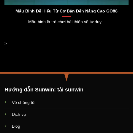
Mậu Binh Dễ Hiểu Từ Cơ Bản Đến Nâng Cao GO88
Mậu binh là trò chơi bài thiên về tư duy...
>
Hướng dẫn Sunwin:
tải sunwin
Về chúng tôi
Dịch vụ
Blog