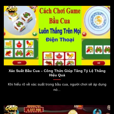
Xác Suất Bầu Cua – Công Thức Giúp Tăng Tỷ Lệ Thắng
Hiệu Quả
Khi hiểu rõ về xác suất trong bầu cua, người chơi sẽ áp dụng
nó...