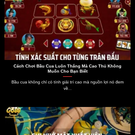
Cách Chơi Bầu Cua Luôn Thắng Mà Cao Thủ Không
Muốn Cho Bạn Biết
Bầu cua không chỉ có tính giải trí cao mà nguồn lợi nó đem
về...