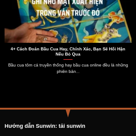
4+ Cách Đoán Bầu Cua Hay, Chính Xác, Bạn Sẽ Hối Hận
Nếu Bỏ Qua
Bầu cua tôm cá truyền thống hay bầu cua online đều là những
phiên bản...
Hướng dẫn Sunwin:
tải sunwin