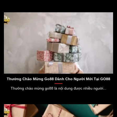
Thưởng Chào Mừng Go88 Dành Cho Người Mới Tại GO88
Thưởng chào mừng go88 là nội dung được nhiều người...