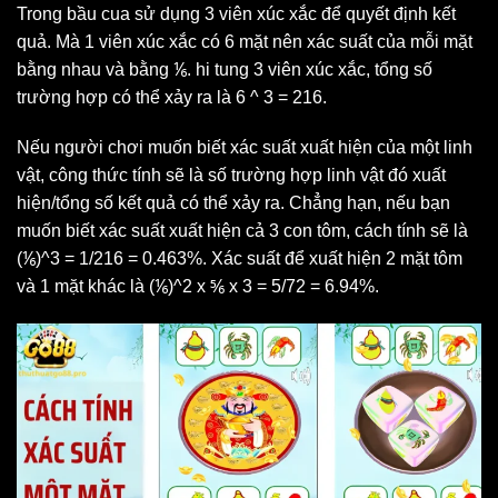
Trong bầu cua sử dụng 3 viên xúc xắc để quyết định kết
quả. Mà 1 viên xúc xắc có 6 mặt nên xác suất của mỗi mặt
bằng nhau và bằng ⅙. hi tung 3 viên xúc xắc, tổng số
trường hợp có thể xảy ra là 6 ^ 3 = 216.
Nếu người chơi muốn biết xác suất xuất hiện của một linh
vật, công thức tính sẽ là số trường hợp linh vật đó xuất
hiện/tổng số kết quả có thể xảy ra. Chẳng hạn, nếu bạn
muốn biết xác suất xuất hiện cả 3 con tôm, cách tính sẽ là
(⅙)^3 = 1/216 = 0.463%. Xác suất để xuất hiện 2 mặt tôm
và 1 mặt khác là (⅙)^2 x ⅚ x 3 = 5/72 = 6.94%.