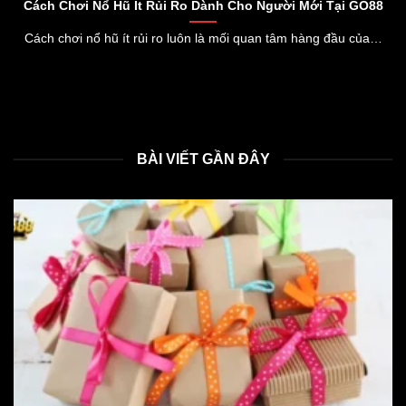
Cách Chơi Nổ Hũ Ít Rủi Ro Dành Cho Người Mới Tại GO88
Cách chơi nổ hũ ít rủi ro luôn là mối quan tâm hàng đầu của…
BÀI VIẾT GẦN ĐÂY