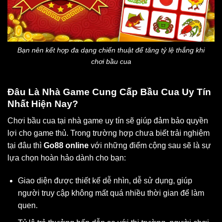
Bạn nên kết hợp đa dạng chiến thuật để tăng tỷ lệ thắng khi
chơi bầu cua
Đâu Là Nhà Game Cung Cấp Bầu Cua Uy Tín
Nhất Hiện Nay?
Chơi bầu cua tại nhà game uy tín sẽ giúp đảm bảo quyền
lợi cho game thủ. Trong trường hợp chưa biết trải nghiệm
tại đâu thì
Go88 online
với những điểm cộng sau sẽ là sự
lựa chọn hoàn hảo dành cho bạn:
Giao diện được thiết kế dễ nhìn, dễ sử dụng, giúp
người truy cập không mất quá nhiều thời gian để làm
quen.