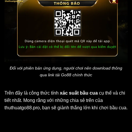
Đối với phiên bản ứng dụng, người chơi nên download thông
qua link tải Go88 chính thức
Trên đây là công thức tính
xác suất bầu cua
cụ thể và chi
tiết nhất. Mong rằng với những chia sẻ trên của
thuthuatgo88.pro
, bạn sẽ giành thắng lớn khi chơi bầu cua.