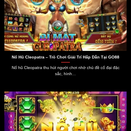
Nổ Hũ Cleopatra – Trò Chơi Giải Trí Hấp Dẫn Tại GO88
Nổ hũ Cleopatra thu hút người chơi nhờ chủ đề cổ đại đặc
sắc, hình…