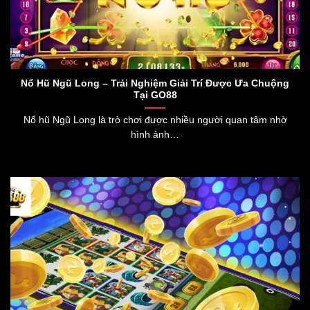
Nổ Hũ Ngũ Long – Trải Nghiệm Giải Trí Được Ưa Chuộng
Tại GO88
Nổ hũ Ngũ Long là trò chơi được nhiều người quan tâm nhờ
hình ảnh…