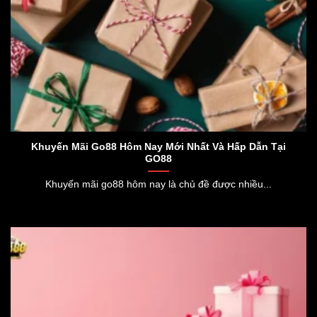
Khuyến Mãi Go88 Hôm Nay Mới Nhất Và Hấp Dẫn Tại
GO88
Khuyến mãi go88 hôm nay là chủ đề được nhiều...