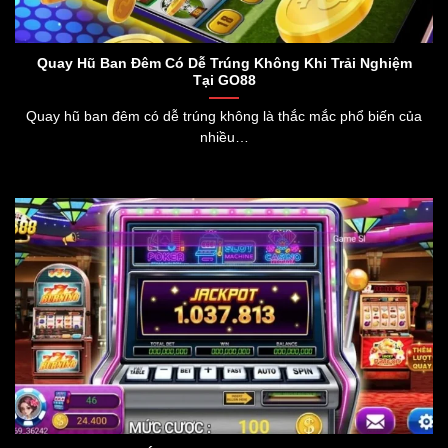
Quay Hũ Ban Đêm Có Dễ Trúng Không Khi Trải Nghiệm
Tại GO88
Quay hũ ban đêm có dễ trúng không là thắc mắc phổ biến của
nhiều…