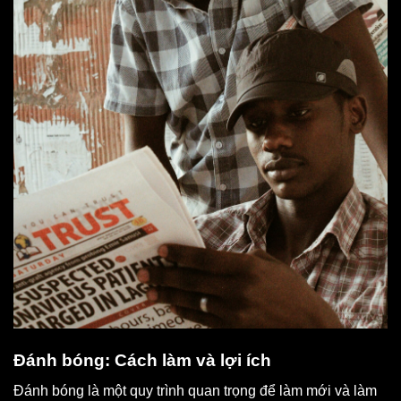
Đánh bóng: Cách làm và lợi ích
Đánh bóng là một quy trình quan trọng để làm mới và làm