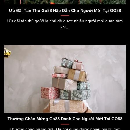
Ưu Đãi Tân Thủ Go88 Hấp Dẫn Cho Người Mới Tại GO88
Ưu đãi tân thủ go88 là chủ đề được nhiều người mới quan tâm
khi…
Thưởng Chào Mừng Go88 Dành Cho Người Mới Tại GO88
Thưởng chào mừng go88 là nội dung được nhiều người mới