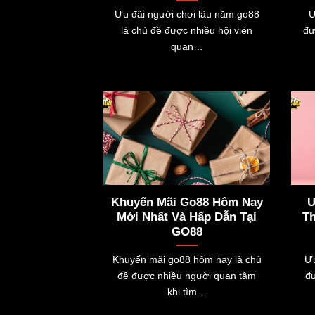
Ưu đãi người chơi lâu năm go88
Ư
là chủ đề được nhiều hội viên
đư
quan…
Khuyến Mãi Go88 Hôm Nay
Ư
Mới Nhất Và Hấp Dẫn Tại
Th
GO88
Khuyến mãi go88 hôm nay là chủ
Ưu
đề được nhiều người quan tâm
đư
khi tìm…