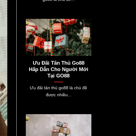
Ưu Đãi Tân Thủ Go88
Hấp Dẫn Cho Người Mới
Tại GO88
Ưu đãi tân thủ go88 là chủ đề
được nhiều...