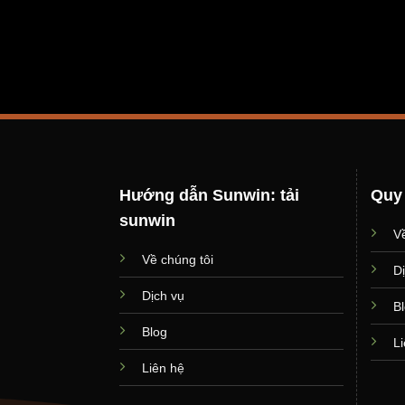
Hướng dẫn Sunwin:
tải
Quy 
sunwin
Về
Về chúng tôi
Dị
Dịch vụ
B
Blog
Li
Liên hệ