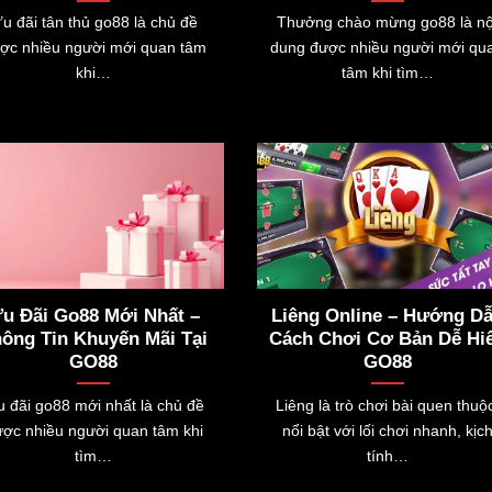
u đãi tân thủ go88 là chủ đề
Thưởng chào mừng go88 là nộ
ợc nhiều người mới quan tâm
dung được nhiều người mới qu
khi…
tâm khi tìm…
u Đãi Go88 Mới Nhất –
Liêng Online – Hướng D
ông Tin Khuyến Mãi Tại
Cách Chơi Cơ Bản Dễ Hi
GO88
GO88
 đãi go88 mới nhất là chủ đề
Liêng là trò chơi bài quen thuộ
ợc nhiều người quan tâm khi
nổi bật với lối chơi nhanh, kịc
tìm…
tính…