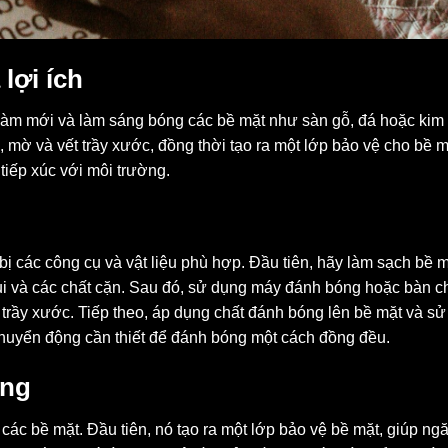
lợi ích
 làm mới và làm sáng bóng các bề mặt như sàn gỗ, đá hoặc kim
n, mờ và vết trầy xước, đồng thời tạo ra một lớp bảo vệ cho bề m
tiếp xúc với môi trường.
ị các công cụ và vật liệu phù hợp. Đầu tiên, hãy làm sạch bề 
bụi và các chất cặn. Sau đó, sử dụng máy đánh bóng hoặc bàn c
trầy xước. Tiếp theo, áp dụng chất đánh bóng lên bề mặt và sử
huyển động cần thiết để đánh bóng một cách đồng đều.
óng
các bề mặt. Đầu tiên, nó tạo ra một lớp bảo vệ bề mặt, giúp ng